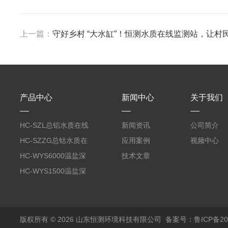
上一篇：
守好乡村 “大水缸”！恒测水质在线监测站，让村
产品中心
新闻中心
关于我们
HC-SZL总铝水质在线
新闻资讯
公司简介
分析仪
HC-SZZG总钴水质在
应用案例
视频中心
线分析仪
HC-WYS6000温盐深
技术文章
分析仪
HC-WYS1500温盐深
传感器
版权所有 © 2026 山东恒测环境科技有限公司
备案号：鲁ICP备202