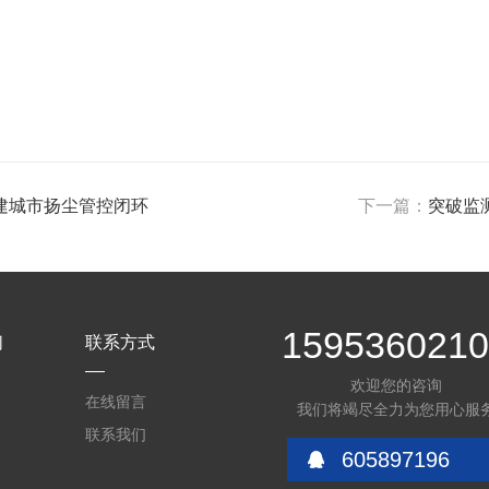
建城市扬尘管控闭环
下一篇：
突破监
159536021
们
联系方式
欢迎您的咨询
在线留言
我们将竭尽全力为您用心服
联系我们
605897196