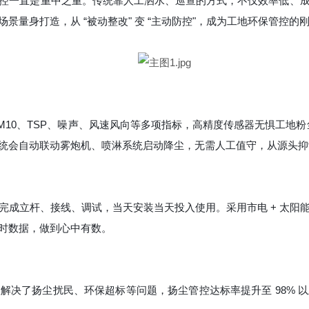
控一直是重中之重。传统靠人工洒水、巡查的方式，不仅效率低、
量身打造，从 “被动整改" 变 “主动防控"，成为工地环保管控的
PM10、TSP、噪声、风速风向等多项指标，高精度传感器无惧工地
统会自动联动雾炮机、喷淋系统启动降尘，无需人工值守，从源头抑
完成立杆、接线、调试，当天安装当天投入使用。采用市电 + 太阳
时数据，做到心中有数。
解决了扬尘扰民、环保超标等问题，扬尘管控达标率提升至 98% 