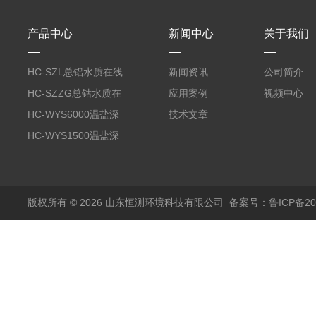
产品中心
新闻中心
关于我们
HC-SZL总铝水质在线
新闻资讯
公司简介
分析仪
HC-SZZG总钴水质在
应用案例
视频中心
线分析仪
HC-WYS6000温盐深
技术文章
分析仪
HC-WYS1500温盐深
传感器
版权所有 © 2026 山东恒测环境科技有限公司
备案号：鲁ICP备202